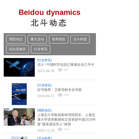
Beidou dynamics
北 斗 动 态
我院动态
重大活动
智库报告
北斗科普
综合实验区
行业资讯
[行业资讯]
北斗 | 中国时空信息已掌握在自己手中
4201
2021-06-30
[行业资讯]
好书推荐：卫星导航专业书籍
2000
2019-06-11
[我院动态]
上海北斗导航创新研究院院长、上海交
通大学讲席教授郁文贤喜获中国2020年
度“最美退役军人”殊荣
1954
2020-12-20
[北斗科普]