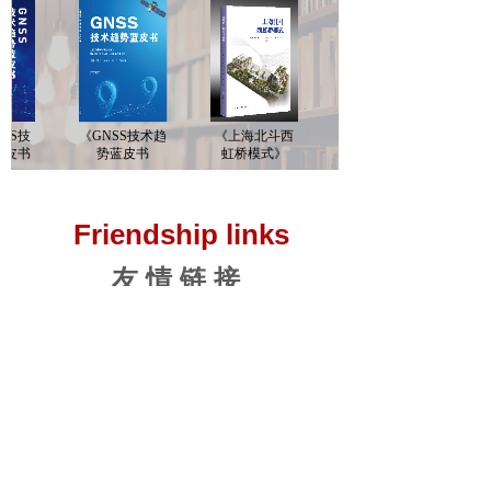
SS技
《GNSS技术趋
《上海北斗西
2019/第六期
皮书
势蓝皮书
虹桥模式》
CNSS市场报告
（2019-
2020）》
Friendship links
友 情 链 接