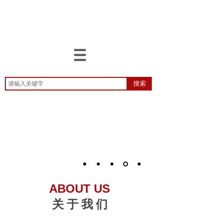
搜索
ABOUT US
关 于 我 们