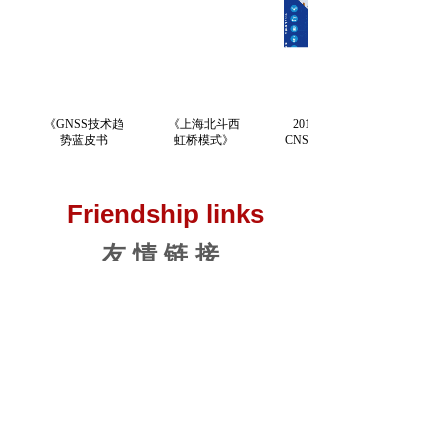
《GNSS技术趋
《上海北斗西
2019/第六期
势蓝皮书
虹桥模式》
CNSS市场报告
（2019-
2020）》
Friendship links
友 情 链 接